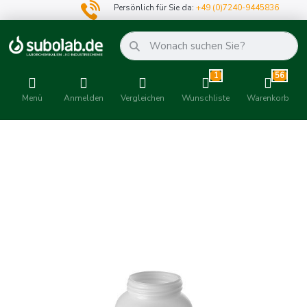
Persönlich für Sie da:
+49 (0)7240-9445836
1
56
Menü
Anmelden
Vergleichen
Wunschliste
Warenkorb