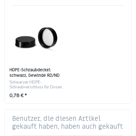
HDPE-Schraubdeckel
schwarz, Gewinde RD/ND
50 (CS 50 mit PE-
Schwarzer HDPE-
Schaumeinlage)
Schraubverschluss für Dosen,
Gewinde ND/RD 50, mit PE-
0,78 € *
Schaumeinlage.
Benutzer, die diesen Artikel
gekauft haben, haben auch gekauft