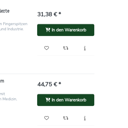
ierte
31,38 € *
en Fingerspitzen
und Industrie.
In den Warenkorb
um
44,75 € *
mit
n Medizin,
In den Warenkorb