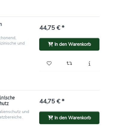
m
44,75 € *
schonend,
dizinische und
In den Warenkorb
inische
44,75 € *
hutz
alienschutz und
atzbereiche.
In den Warenkorb