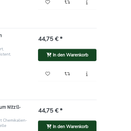
m
44,75 € *
rt,
stent.
In den Warenkorb
um Nitril-
44,75 € *
t Chemikalien-
elle
In den Warenkorb