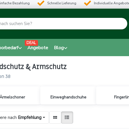
infache Bezahlung
Schnelle Lieferung
Individuelle Angebot
DEAL
borbedarf
Angebote
Blog
dschutz & Armschutz
on
38
Ärmelschoner
Einweghandschuhe
Fingerli
iere nach
Empfehlung