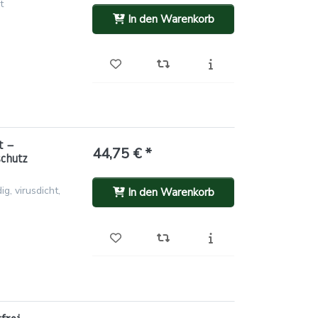
t
In den Warenkorb
t –
44,75 € *
schutz
g, virusdicht,
In den Warenkorb