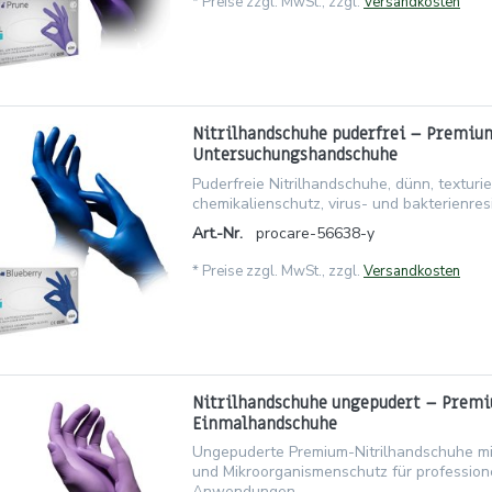
*
Preise zzgl. MwSt., zzgl.
Versandkosten
Nitrilhandschuhe puderfrei – Premiu
Untersuchungshandschuhe
Puderfreie Nitrilhandschuhe, dünn, texturie
chemikalienschutz, virus- und bakterienresi
Art.-Nr.
procare-56638-y
*
Preise zzgl. MwSt., zzgl.
Versandkosten
Nitrilhandschuhe ungepudert – Premi
Einmalhandschuhe
Ungepuderte Premium-Nitrilhandschuhe mi
und Mikroorganismenschutz für profession
Anwendungen.