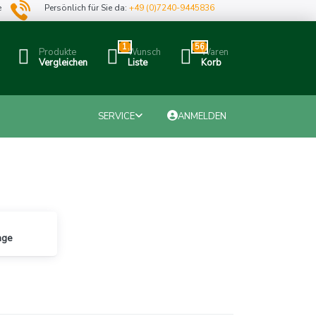
e
Persönlich für Sie da:
+49 (0)7240-9445836
1
56
Produkte
Wunsch
Waren
Vergleichen
Liste
Korb
SERVICE
ANMELDEN
nge