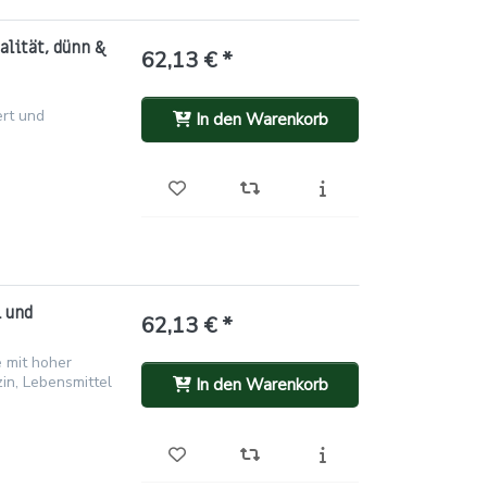
alität, dünn &
62,13 € *
,
ert und
In den Warenkorb
i und
62,13 € *
e mit hoher
zin, Lebensmittel
In den Warenkorb