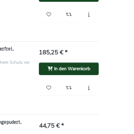
erfrei,
185,25 € *
ohem Schutz vor
In den Warenkorb
ngepudert,
44,75 € *