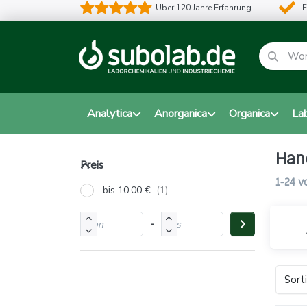
Über 120 Jahre Erfahrung
E
Analytica
Anorganica
Organica
La
Han
Preis
1-24
v
bis 10,00 €
-
Sort