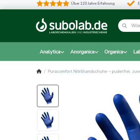
Über 120 Jahre Erfahrung
E
Analytica
Anorganica
Organica
La
Puracomfort Nitrilhandschuhe – puderfrei, zuv