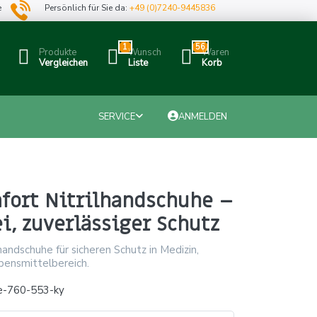
e
Persönlich für Sie da:
+49 (0)7240-9445836
1
56
Produkte
Wunsch
Waren
Vergleichen
Liste
Korb
SERVICE
ANMELDEN
fort Nitrilhandschuhe –
i, zuverlässiger Schutz
handschuhe für sicheren Schutz in Medizin,
bensmittelbereich.
e-760-553-ky