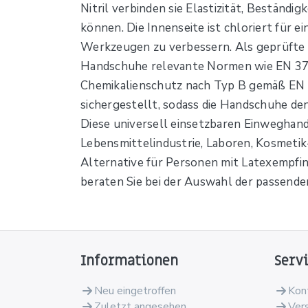
Nitril verbinden sie Elastizität, Beständ
können. Die Innenseite ist chloriert für e
Werkzeugen zu verbessern. Als geprüfte p
Handschuhe relevante Normen wie EN 374,
Chemikalienschutz nach Typ B gemäß EN 3
sichergestellt, sodass die Handschuhe d
Diese universell einsetzbaren Einweghands
Lebensmittelindustrie, Laboren, Kosmetik- 
Alternative für Personen mit Latexempfind
beraten Sie bei der Auswahl der passend
Informationen
Serv
Neu eingetroffen
Kon
Zuletzt angesehen
Ver