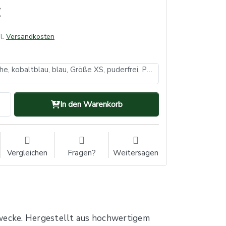
l.
Versandkosten
Nitrilhandschuhe, kobaltblau, blau, Größe XS, puderfrei, Puracomfort Cobalt (VE: 10, Inhalt: 100 Stück)
In den Warenkorb
Vergleichen
Fragen?
Weitersagen
zzwecke. Hergestellt aus hochwertigem