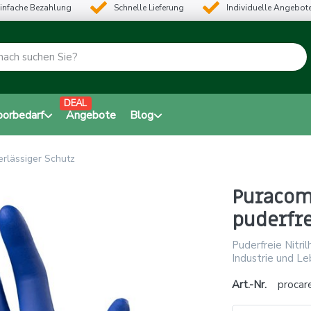
infache Bezahlung
Schnelle Lieferung
Individuelle Angebot
DEAL
borbedarf
Angebote
Blog
erlässiger Schutz
Puracom
puderfre
Puderfreie Nitril
Industrie und Le
Art.-Nr.
procar