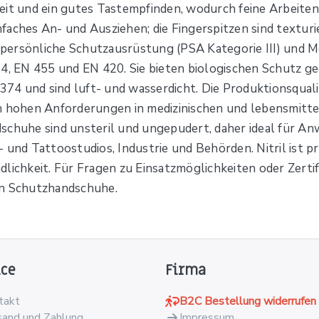
igkeit und ein gutes Tastempfinden, wodurch feine Arbeite
infaches An- und Ausziehen; die Fingerspitzen sind texturi
ersönliche Schutzausrüstung (PSA Kategorie III) und Med
 EN 455 und EN 420. Sie bieten biologischen Schutz geg
74 und sind luft- und wasserdicht. Die Produktionsquali
en hohen Anforderungen in medizinischen und lebensmitt
chuhe sind unsteril und ungepudert, daher ideal für Anw
und Tattoostudios, Industrie und Behörden. Nitril ist pr
lichkeit. Für Fragen zu Einsatzmöglichkeiten oder Zertif
en Schutzhandschuhe.
ice
Firma
takt
B2C Bestellung widerrufen
sand und Zahlung
Impressum