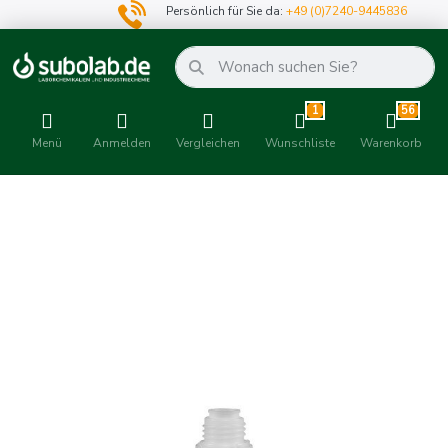
Persönlich für Sie da:
+49 (0)7240-9445836
1
56
Menü
Anmelden
Vergleichen
Wunschliste
Warenkorb