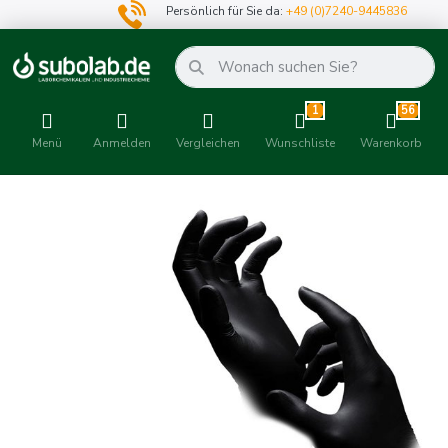
Persönlich für Sie da:
+49 (0)7240-9445836
1
56
Menü
Anmelden
Vergleichen
Wunschliste
Warenkorb