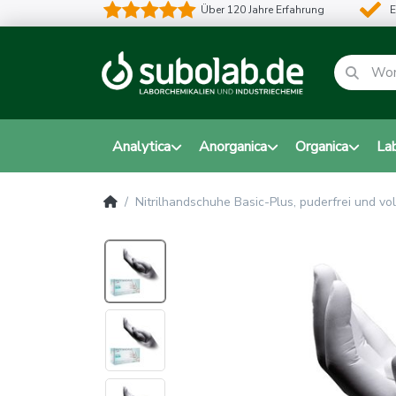
Über 120 Jahre Erfahrung
E
Analytica
Anorganica
Organica
La
Nitrilhandschuhe Basic-Plus, puderfrei und vol