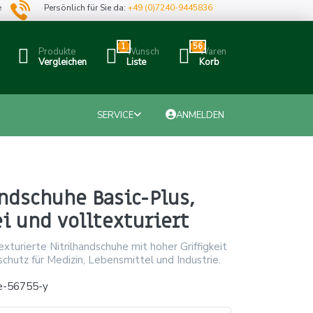
e
Persönlich für Sie da:
+49 (0)7240-9445836
1
56
Produkte
Wunsch
Waren
Vergleichen
Liste
Korb
SERVICE
ANMELDEN
ndschuhe Basic-Plus,
i und volltexturiert
exturierte Nitrilhandschuhe mit hoher Griffigkeit
chutz für Medizin, Lebensmittel und Industrie.
e-56755-y