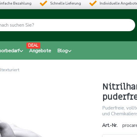
infache Bezahlung
Schnelle Lieferung
Individuelle Angebot
DEAL
borbedarf
Angebote
Blog
ltexturiert
Nitrilha
puderfre
Puderfreie, vollt
und Chemikaliens
Art.-Nr.
procar