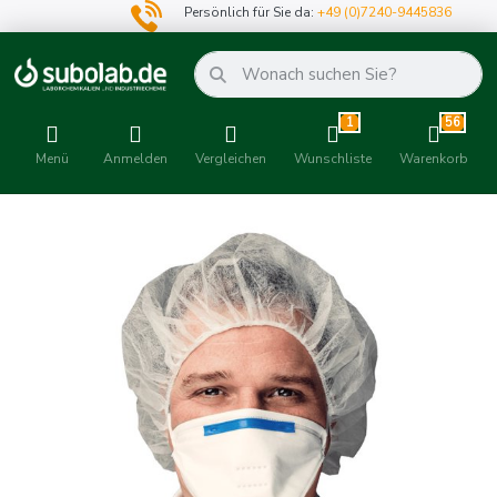
Persönlich für Sie da:
+49 (0)7240-9445836
1
56
Menü
Anmelden
Vergleichen
Wunschliste
Warenkorb