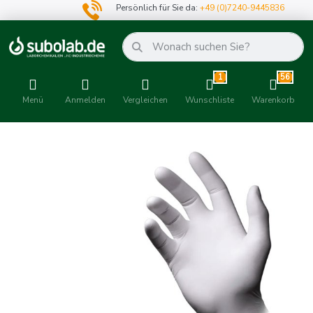
Persönlich für Sie da:
+49 (0)7240-9445836
1
56
Menü
Anmelden
Vergleichen
Wunschliste
Warenkorb