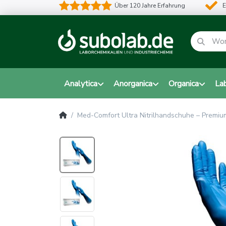
Über 120 Jahre Erfahrung
E
Analytica
Anorganica
Organica
La
Med-Comfort Ultra Nitrilhandschuhe – Premiu