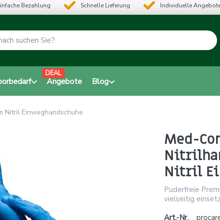
infache Bezahlung
Schnelle Lieferung
Individuelle Angebot
DEAL
borbedarf
Angebote
Blog
m Nitril Einweghandschuhe
Med-Com
Nitrilh
Nitril 
Puderfreie Premi
vielseitig einset
Art.-Nr.
procar