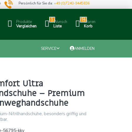
e
Persönlich für Sie da:
+49 (0)7240-9445836
1
56
Produkte
Wunsch
Waren
Vergleichen
Liste
Korb
SERVICE
ANMELDEN
fort Ultra
andschuhe – Premium
Einweghandschuhe
um-Nitrilhandschuhe, besonders griffig und
zbar.
e-56795-kky