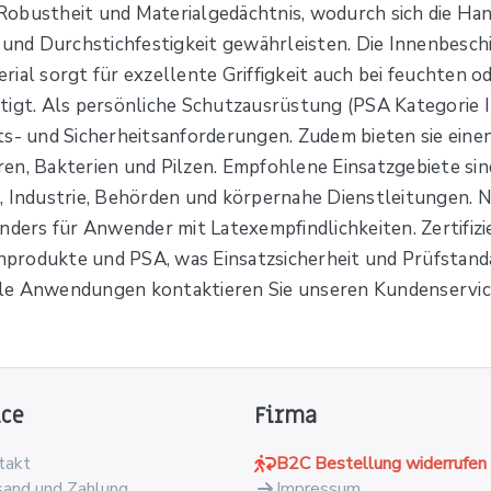
t, Robustheit und Materialgedächtnis, wodurch sich die H
- und Durchstichfestigkeit gewährleisten. Die Innenbesch
ial sorgt für exzellente Griffigkeit auch bei feuchten 
tigt. Als persönliche Schutzausrüstung (PSA Kategorie II
ts- und Sicherheitsanforderungen. Zudem bieten sie ein
en, Bakterien und Pilzen. Empfohlene Einsatzgebiete sin
 Industrie, Behörden und körpernahe Dienstleitungen. Ni
onders für Anwender mit Latexempfindlichkeiten. Zertif
produkte und PSA, was Einsatzsicherheit und Prüfstanda
lle Anwendungen kontaktieren Sie unseren Kundenservic
ice
Firma
takt
B2C Bestellung widerrufen
sand und Zahlung
Impressum