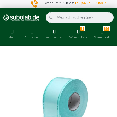
Persönlich für Sie da:
+49 (0)7240-9445836
1
56
Menü
Anmelden
Vergleichen
Wunschliste
Warenkorb