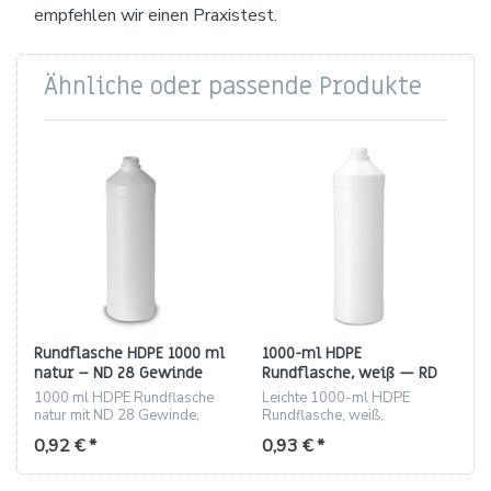
empfehlen wir einen Praxistest.
Ähnliche oder passende Produkte
Rundflasche HDPE 1000 ml
1000-ml HDPE
natur – ND 28 Gewinde
Rundflasche, weiß — RD
28
1000 ml HDPE Rundflasche
Leichte 1000-ml HDPE
natur mit ND 28 Gewinde,
Rundflasche, weiß,
etikettierbar, 45 g
Schraubgewinde RD 28,
0,92 € *
0,93 € *
etikettierbar