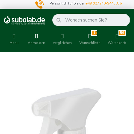
Persönlich für Sie da:
+49 (0)7240-9445836
1
59
Menü
Anmelden
Vergleichen
Wunschliste
Warenkorb