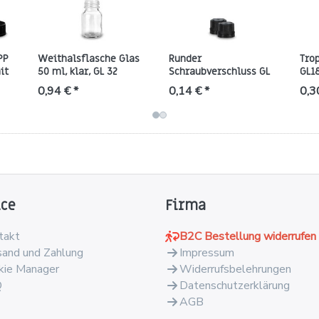
PP
Weithalsflasche Glas
Runder
Trop
it
50 ml, klar, GL 32
Schraubverschluss GL
GL18
)
(rund)
18 aus HDPE, schwarz,
Orig
0,94 € *
0,14 € *
0,3
mit Abreißring
ice
Firma
takt
B2C Bestellung widerrufen
sand und Zahlung
Impressum
kie Manager
Widerrufsbelehrungen
Q
Datenschutzerklärung
AGB