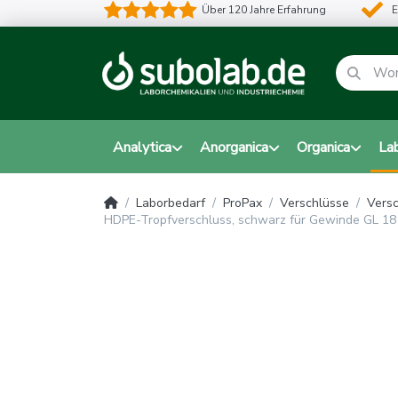
Über 120 Jahre Erfahrung
E
Analytica
Anorganica
Organica
La
Laborbedarf
ProPax
Verschlüsse
Versc
HDPE-Tropfverschluss, schwarz für Gewinde GL 18 – 