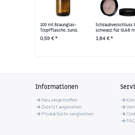
100 ml Braunglas-
Schraubverschluss 
Tropfflasche, rund,
schwarz für GL68 m
Gewinde GL 18
PTFE-Einlage (2 mm
0,59 € *
1,84 € *
Informationen
Serv
Neu eingetroffen
Kon
Zuletzt angesehen
Ver
Produktliste vergleichen
Coo
FA