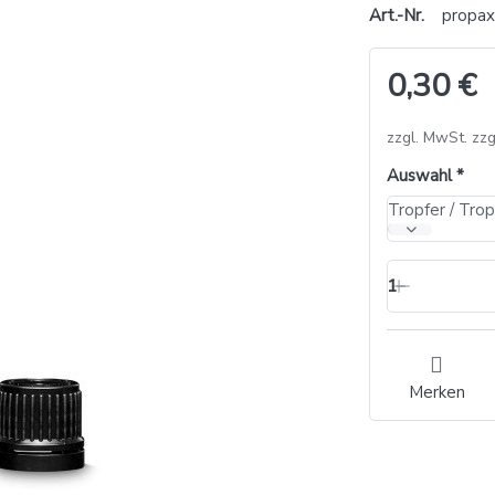
Art.-Nr.
propa
0,30 €
zzgl. MwSt. zzg
Auswahl
Tropfer / Tro
1
Merken