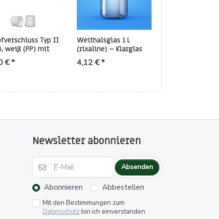
fverschluss Typ II
Weithalsglas 1 L
Originalitäts-K
, weiß (PP) mit
(rixaline) – Klarglas
aus PE, weiß –
inalitätsring
mit GL68-Gewinde
passend für GL 
0 € *
4,12 € *
0,23 € *
Newsletter abonnieren
Absenden
Abonnieren
Abbestellen
Mit den Bestimmungen zum
Datenschutz
bin ich einverstanden