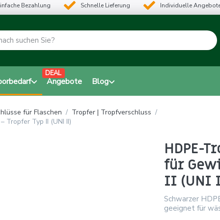
infache Bezahlung
Schnelle Lieferung
Individuelle Angebot
DEAL
borbedarf
Angebote
Blog
hlüsse für Flaschen
Tropfer | Tropfverschluss
Tropfer Typ II (UNI II)
HDPE-Tr
für Gewi
II (UNI I
Schwarzer HDPE-
geeignet für wäs