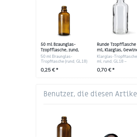
50 ml Braunglas-
Runde Tropfflasche
Tropfflasche, rund,
ml, Klarglas, Gewin
Gewinde GL 18
GL18
50 ml Braunglas-
Klarglas-Tropfflasch
Tropfflasche (rund, GL18)
ml, rund, GL18 –
– UV-geschützt, chemisch
chemisch stabil und
0,25 € *
0,70 € *
stabil, ideal für Duftöle
100% recyclebar.
und Kosmetik.
Benutzer, die diesen Artik