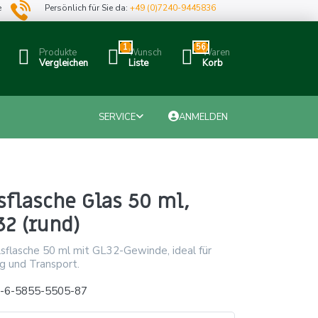
e
Persönlich für Sie da:
+49 (0)7240-9445836
1
56
Produkte
Wunsch
Waren
Vergleichen
Liste
Korb
SERVICE
ANMELDEN
flasche Glas 50 ml,
32 (rund)
sflasche 50 ml mit GL32-Gewinde, ideal für
g und Transport.
x-6-5855-5505-87