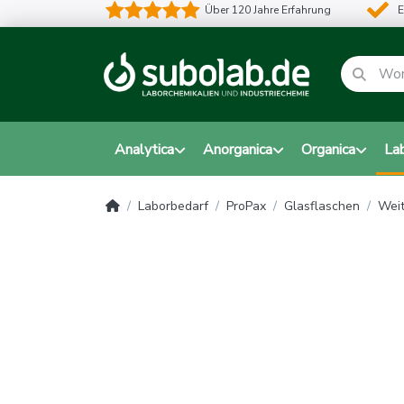
Über 120 Jahre Erfahrung
E
Analytica
Anorganica
Organica
La
Laborbedarf
ProPax
Glasflaschen
Weit