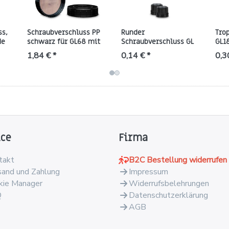
ss,
Schraubverschluss PP
Runder
Trop
de
schwarz für GL68 mit
Schraubverschluss GL
GL18
II
PTFE-Einlage (2 mm)
18 aus HDPE, schwarz,
Orig
1,84 € *
0,14 € *
0,3
mit Abreißring
ice
Firma
takt
B2C Bestellung widerrufen
sand und Zahlung
Impressum
kie Manager
Widerrufsbelehrungen
Q
Datenschutzerklärung
AGB