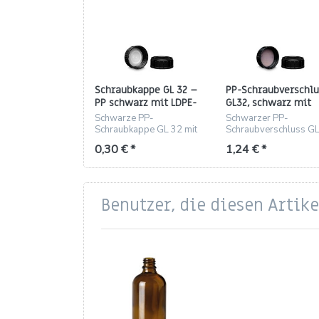
Schraubkappe GL 32 –
PP-Schraubverschlu
PP schwarz mit LDPE-
GL32, schwarz mit
Konuseinlage
2mm PTFE-Einlage
Schwarze PP-
Schwarzer PP-
Schraubkappe GL 32 mit
Schraubverschluss G
LDPE-Konuseinlage, 13,8
mit 2mm PTFE-Einlag
0,30 € *
1,24 € *
mm, 4 g – dicht und
chemikalienbeständig.
lebensmitteltauglich.
Benutzer, die diesen Artik