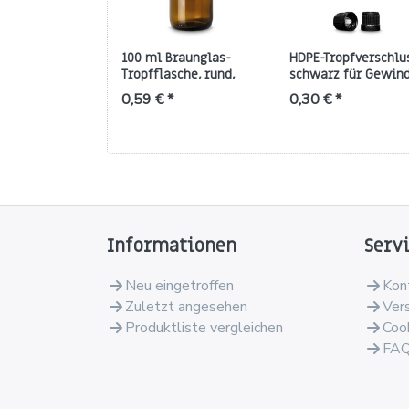
100 ml Braunglas-
HDPE-Tropfverschlu
Tropfflasche, rund,
schwarz für Gewin
Gewinde GL 18
GL 18 – Tropfer Typ 
0,59 € *
0,30 € *
(UNI II)
Informationen
Serv
Neu eingetroffen
Kon
Zuletzt angesehen
Ver
Produktliste vergleichen
Coo
FA