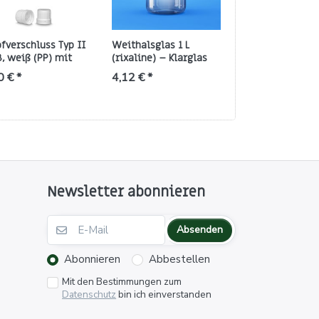
fverschluss Typ II
Weithalsglas 1 L
Originalitäts-K
, weiß (PP) mit
(rixaline) – Klarglas
aus PE, weiß –
inalitätsring
mit GL68-Gewinde
passend für GL 
0 € *
4,12 € *
0,23 € *
Newsletter abonnieren
Absenden
Abonnieren
Abbestellen
Mit den Bestimmungen zum
Datenschutz
bin ich einverstanden