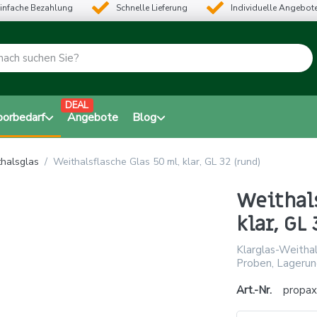
infache Bezahlung
Schnelle Lieferung
Individuelle Angebot
DEAL
borbedarf
Angebote
Blog
halsglas
Weithalsflasche Glas 50 ml, klar, GL 32 (rund)
Weithals
klar, GL 
Klarglas-Weithal
Proben, Lagerun
Art.-Nr.
propa