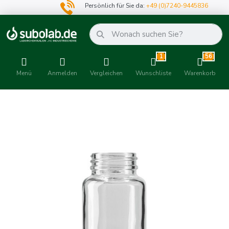
Persönlich für Sie da:
+49 (0)7240-9445836
1
56
Menü
Anmelden
Vergleichen
Wunschliste
Warenkorb