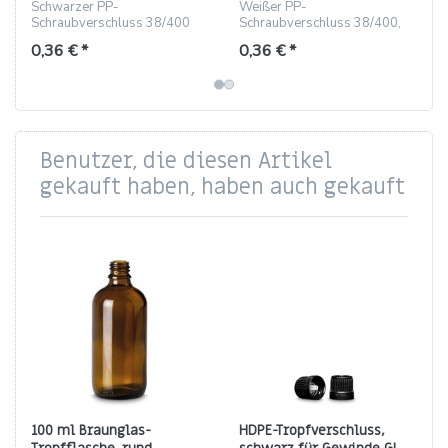
Liner
FS5-8 Liner
Schwarzer PP-
Weißer PP-
Schraubverschluss 38/400
Schraubverschluss 38/400,
mit FS5-8 Dichtung, geriffelt,
geriffelt, mit FS5-8 Liner, 3,2
0,36 € *
0,36 € *
lebensmittelecht
g
Benutzer, die diesen Artikel
gekauft haben, haben auch gekauft
100 ml Braunglas-
HDPE-Tropfverschluss,