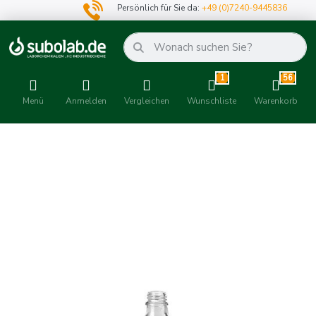
Persönlich für Sie da:
+49 (0)7240-9445836
1
56
Menü
Anmelden
Vergleichen
Wunschliste
Warenkorb