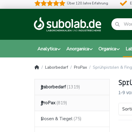
Über 120 Jahre Erfahrung
E
Analytica
Anorganica
Organica
La
Laborbedarf
ProPax
Sprühpistolen & Fin
Spr
Laborbedarf
1-9
vo
ProPax
Sort
Dosen & Tiegel