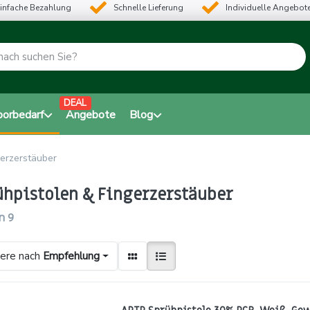
infache Bezahlung
Schnelle Lieferung
Individuelle Angebot
DEAL
borbedarf
Angebote
Blog
gerzerstäuber
ühpistolen & Fingerzerstäuber
n
9
iere nach
Empfehlung