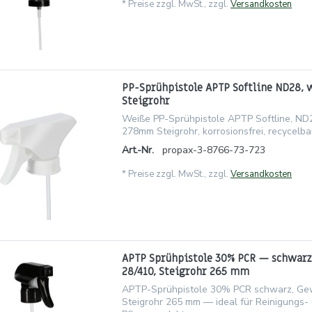
*
Preise zzgl. MwSt., zzgl.
Versandkosten
PP-Sprühpistole APTP Softline ND28,
Steigrohr
Weiße PP-Sprühpistole APTP Softline, ND
278mm Steigrohr, korrosionsfrei, recycelba
Art.-Nr.
propax-3-8766-73-723
*
Preise zzgl. MwSt., zzgl.
Versandkosten
APTP Sprühpistole 30% PCR — schwarz
28/410, Steigrohr 265 mm
APTP-Sprühpistole 30% PCR schwarz, Gew
Steigrohr 265 mm — ideal für Reinigungs-