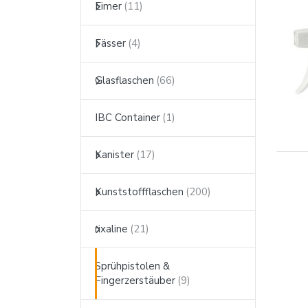
Eimer
Fässer
Glasflaschen
IBC Container
Kanister
Kunststoffflaschen
rixaline
Sprühpistolen &
Fingerzerstäuber