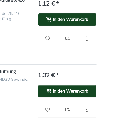
inde 28/410,
1,12 € *
nde 28/410,
gfähig
In den Warenkorb
sführung
1,32 € *
 ND28 Gewinde,
In den Warenkorb