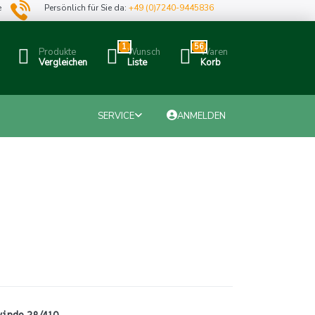
e
Persönlich für Sie da:
+49 (0)7240-9445836
1
56
Produkte
Wunsch
Waren
Vergleichen
Liste
Korb
SERVICE
ANMELDEN