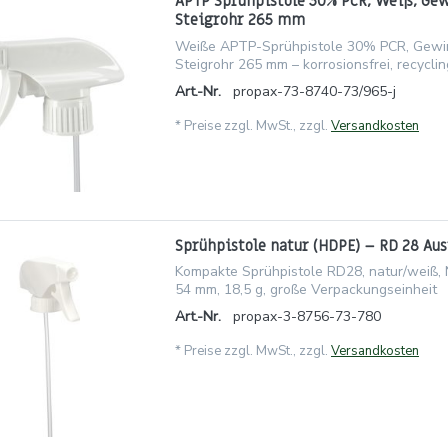
APTP Sprühpistole 30% PCR, Weiß, Gew
Steigrohr 265 mm
Weiße APTP-Sprühpistole 30% PCR, Gewi
Steigrohr 265 mm – korrosionsfrei, recyclin
Art.-Nr.
propax-73-8740-73/965-j
*
Preise zzgl. MwSt., zzgl.
Versandkosten
Sprühpistole natur (HDPE) – RD 28 Au
Kompakte Sprühpistole RD28, natur/weiß,
54 mm, 18,5 g, große Verpackungseinheit
Art.-Nr.
propax-3-8756-73-780
*
Preise zzgl. MwSt., zzgl.
Versandkosten