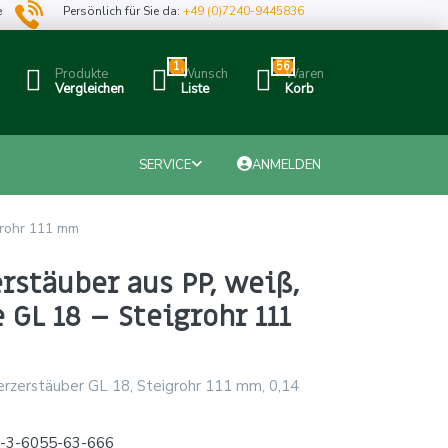
e
Persönlich für Sie da:
+49 (0)7240-9445836
1
56
Produkte
Wunsch
Waren
Vergleichen
Liste
Korb
SERVICE
ANMELDEN
grohr 111 mm
rstäuber aus PP, weiß,
GL 18 – Steigrohr 111
rzerstäuber GL 18, Steigrohr 111 mm, 0,14
x-3-6055-63-666