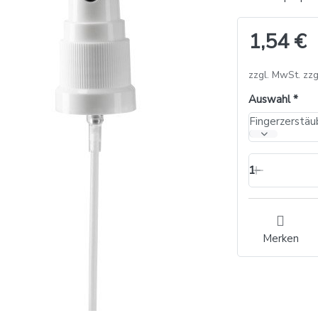
1,54 €
zzgl. MwSt. zzg
Auswahl
Fingerzerstäu
1
Merken