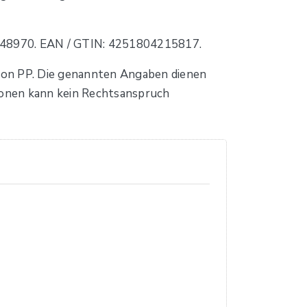
 84248970. EAN / GTIN: 4251804215817.
von PP. Die genannten Angaben dienen
tionen kann kein Rechtsanspruch