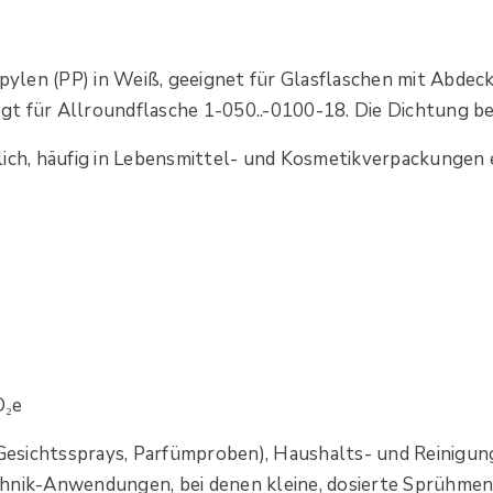
ylen (PP) in Weiß, geeignet für Glasflaschen mit Abde
legt für Allroundflasche 1-050..-0100-18. Die Dichtung b
lich, häufig in Lebensmittel- und Kosmetikverpackungen 
O₂e
 Gesichtssprays, Parfümproben), Haushalts- und Reinigung
chnik-Anwendungen, bei denen kleine, dosierte Sprühme