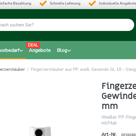
infache Bezahlung
Schnelle Lieferung
Individuelle Angebot
DEAL
borbedarf
Angebote
Blog
gerzerstäuber
Fingerzerstäuber aus PP, weiß, Gewinde GL 18 – Stei
Fingerze
Gewinde 
mm
Weißer PP-Finge
ml/Hub
Art.-Nr.
propa