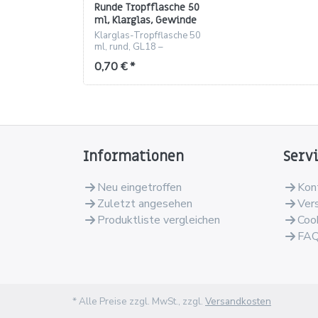
Runde Tropfflasche 50
ml, Klarglas, Gewinde
GL18
Klarglas-Tropfflasche 50
ml, rund, GL18 –
chemisch stabil und
0,70 € *
100% recyclebar.
Informationen
Serv
Neu eingetroffen
Kon
Zuletzt angesehen
Ver
Produktliste vergleichen
Coo
FA
* Alle Preise zzgl. MwSt., zzgl.
Versandkosten