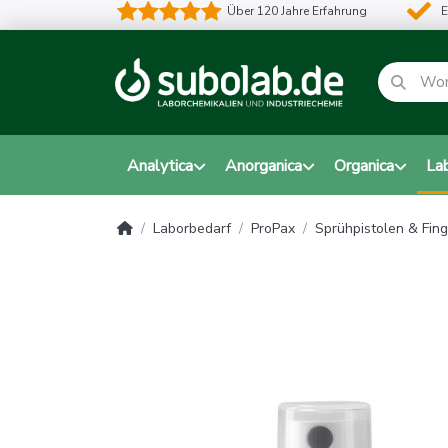
Über 120 Jahre Erfahrung
E
Analytica
Anorganica
Organica
La
Laborbedarf
ProPax
Sprühpistolen & Fin