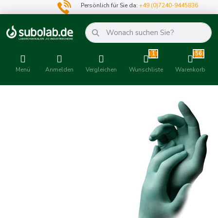
Persönlich für Sie da:
+49 (0)7240-9445836
1
56
Menü
Anmelden
Vergleichen
Wunschliste
Warenkorb