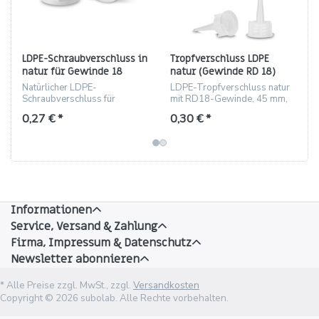
LDPE-Schraubverschluss in
Tropfverschluss LDPE
natur für Gewinde 18
natur (Gewinde RD 18)
(801/18)
Natürlicher LDPE-
LDPE-Tropfverschluss natur
Schraubverschluss für
mit RD18-Gewinde, 45 mm,
Gewinde 18, 13.2 mm Höhe,
lange Spitze für präzises
0,27 € *
0,30 € *
2 g
Dosieren, 2 g
Informationen
Service, Versand & Zahlung
Firma, Impressum & Datenschutz
Newsletter abonnieren
* Alle Preise zzgl. MwSt., zzgl.
Versandkosten
Copyright © 2026 subolab. Alle Rechte vorbehalten.