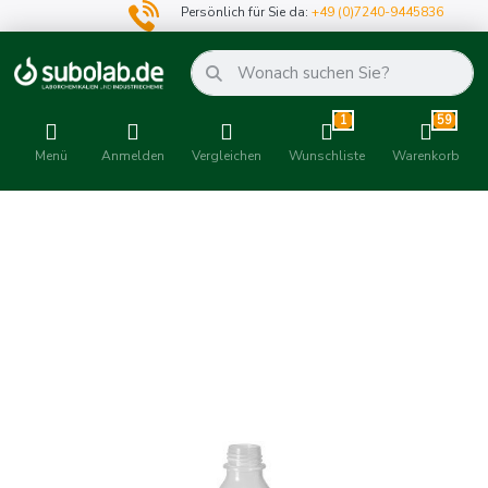
Persönlich für Sie da:
+49 (0)7240-9445836
1
59
Menü
Anmelden
Vergleichen
Wunschliste
Warenkorb