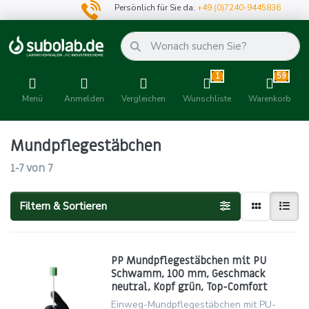
Persönlich für Sie da:
+49 (0)7240-9445836
1
59
Menü
Anmelden
Vergleichen
Wunschliste
Warenkorb
Mundpflegestäbchen
1-7
von
7
Filtern & Sortieren
PP Mundpflegestäbchen mit PU
Schwamm, 100 mm, Geschmack
neutral, Kopf grün, Top-Comfort
Einweg-Mundpflegestäbchen mit PU-