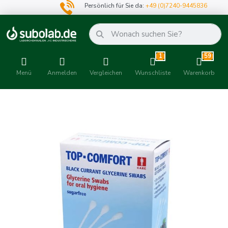
Persönlich für Sie da:
+49 (0)7240-9445836
1
59
Menü
Anmelden
Vergleichen
Wunschliste
Warenkorb