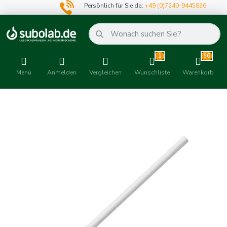
Persönlich für Sie da:
+49 (0)7240-9445836
1
56
Menü
Anmelden
Vergleichen
Wunschliste
Warenkorb