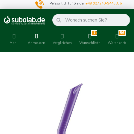
Persönlich für Sie da:
+49 (0)7240-9445836
1
56
Menü
Anmelden
Vergleichen
Wunschliste
Warenkorb