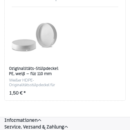
Originalitäts-Stülpdeckel
PE, weiß – für 110 mm
Dosen (ND110)
Weißer HDPE-
Originalitätsstülpdeckel für
110 mm Dosen, ND110,
1,50 € *
Höhe 24.7 mm, 300
St./Karton
Informationen
Service, Versand & Zahlung