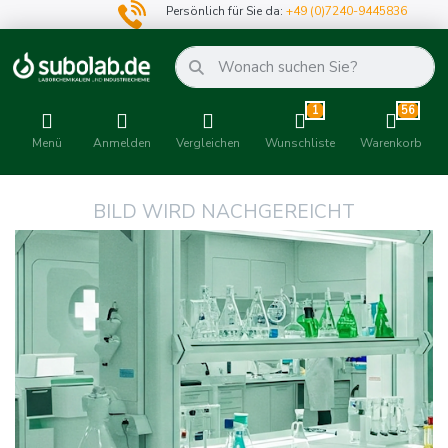
Persönlich für Sie da:
+49 (0)7240-9445836
1
56
Menü
Anmelden
Vergleichen
Wunschliste
Warenkorb