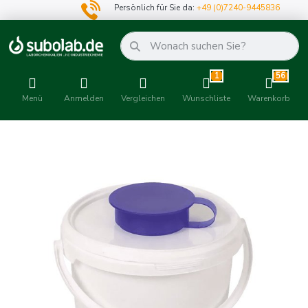
Persönlich für Sie da:
+49 (0)7240-9445836
1
56
Menü
Anmelden
Vergleichen
Wunschliste
Warenkorb