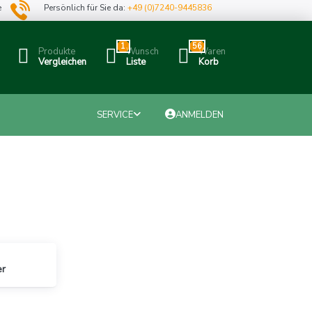
e
Persönlich für Sie da:
+49 (0)7240-9445836
1
56
Produkte
Wunsch
Waren
Vergleichen
Liste
Korb
SERVICE
ANMELDEN
er