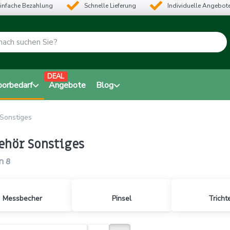
infache Bezahlung
Schnelle Lieferung
Individuelle Angebot
DEAL
borbedarf
Angebote
Blog
Sonstiges
ehör Sonstiges
n
8
Messbecher
Pinsel
Tricht