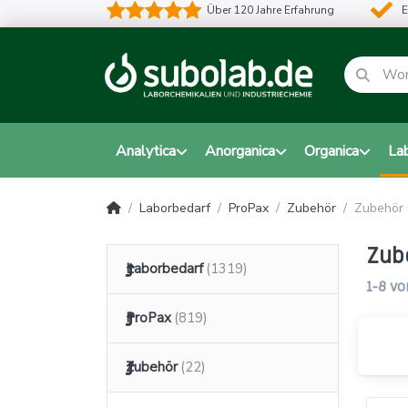
Über 120 Jahre Erfahrung
E
Analytica
Anorganica
Organica
La
Laborbedarf
ProPax
Zubehör
Zubehör 
Zub
Laborbedarf
1-8
vo
ProPax
Zubehör