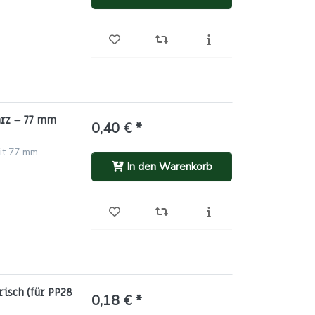
arz – 77 mm
0,40 € *
it 77 mm
In den Warenkorb
risch (für PP28
0,18 € *