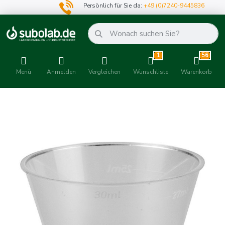
Persönlich für Sie da:
+49 (0)7240-9445836
1
56
Menü
Anmelden
Vergleichen
Wunschliste
Warenkorb