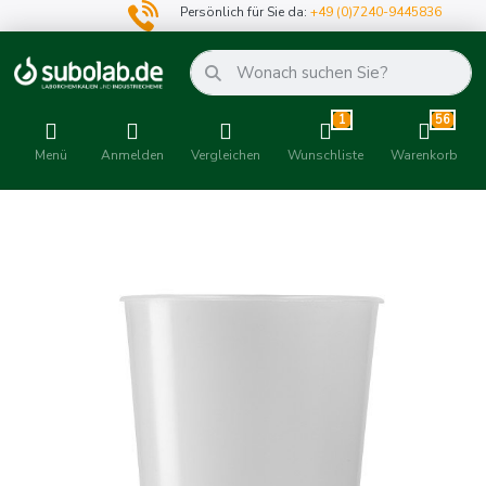
Persönlich für Sie da:
+49 (0)7240-9445836
1
56
Menü
Anmelden
Vergleichen
Wunschliste
Warenkorb