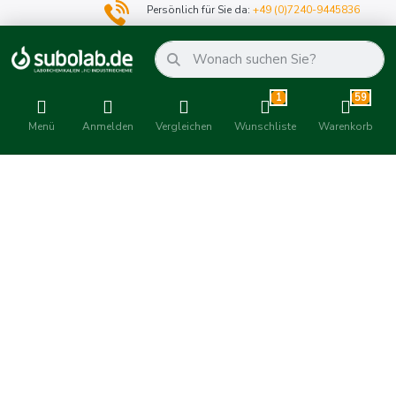
Persönlich für Sie da:
+49 (0)7240-9445836
1
59
Menü
Anmelden
Vergleichen
Wunschliste
Warenkorb