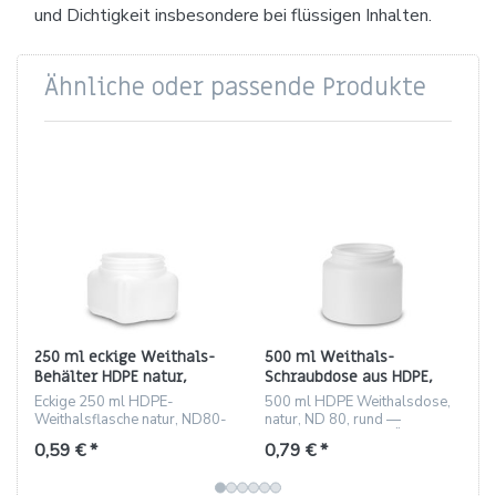
und Dichtigkeit insbesondere bei flüssigen Inhalten.
Ähnliche oder passende Produkte
250 ml eckige Weithals-
500 ml Weithals-
Behälter HDPE natur,
Schraubdose aus HDPE,
Gewinde ND80
natur, ND 80, rund
Eckige 250 ml HDPE-
500 ml HDPE Weithalsdose,
Weithalsflasche natur, ND80-
natur, ND 80, rund —
Gewinde, etikettierbar, robust.
etikettierbar, große Öffnung
0,59 € *
0,79 € *