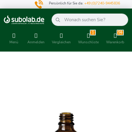
Persönlich für Sie da:
+49 (0)7240-9445836
1
56
Menü
Anmelden
Vergleichen
Wunschliste
Warenkorb