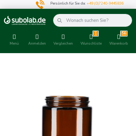
Persönlich für Sie da:
+49 (0)7240-9445836
1
56
Menü
Anmelden
Vergleichen
Wunschliste
Warenkorb