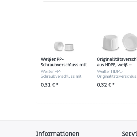
Weißer PP-
Originalitätsversch
Schraubverschluss mit
aus HDPE, weiß –
Schaumeinlage –
Gewinde PP 28
Weißer PP-
Weißer HDPE-
Gewinde PP 28
Schraubverschluss mit
Originalitätsverschlus
Schaumeinlage für PP 28
PP28-Gewinde, Ring 
0,31 € *
0,32 € *
Gewinde, ideal für
LLDPE und EPE200-
Lebensmittel und
Schaumeinlage
Kosmetik.
Informationen
Serv