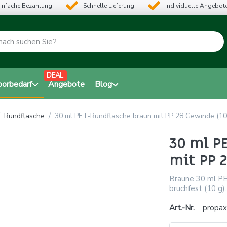
infache Bezahlung
Schnelle Lieferung
Individuelle Angebot
DEAL
borbedarf
Angebote
Blog
Rundflasche
30 ml PET-Rundflasche braun mit PP 28 Gewinde (10
30 ml P
mit PP 2
Braune 30 ml PE
bruchfest (10 g).
Art.-Nr.
propa