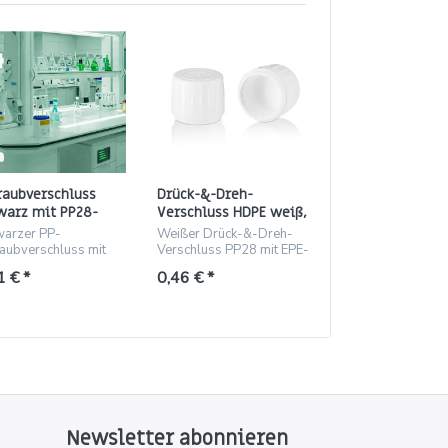
raubverschluss
Drück-&-Dreh-
Drück‑Dreh
warz mit PP28-
Verschluss HDPE weiß,
Originalitätsve
inde und PTFE-
Gewinde PP28 (EPE-
PP28, weiß (HDP
warzer PP-
Weißer Drück-&-Dreh-
Weißer Drück‑Dre
chierter Einlage
Schaumeinlage)
aubverschluss mit
Verschluss PP28 mit EPE-
Originalverschlu
-Einlage für PP28-
Schaumeinlage für PET-
mit EPE-Schaumla
1 € *
0,46 € *
0,50 € *
inde, 19.8 mm Höhe.
und Glasflaschen.
grober Riffelung
Newsletter abonnieren