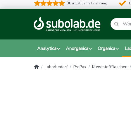
Über 120 Jahre Erfahrung
E
Analytica
Anorganica
Organica
La
Laborbedarf
ProPax
Kunststoffflaschen