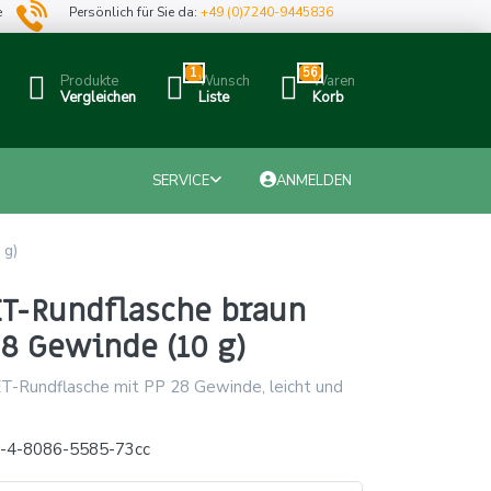
e
Persönlich für Sie da:
+49 (0)7240-9445836
1
56
Produkte
Wunsch
Waren
Vergleichen
Liste
Korb
SERVICE
ANMELDEN
 g)
ET-Rundflasche braun
8 Gewinde (10 g)
T-Rundflasche mit PP 28 Gewinde, leicht und
x-4-8086-5585-73cc