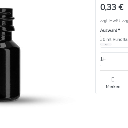
0,33 €
zzgl. MwSt. zzg
Auswahl
30 ml Rundfla
1
Merken