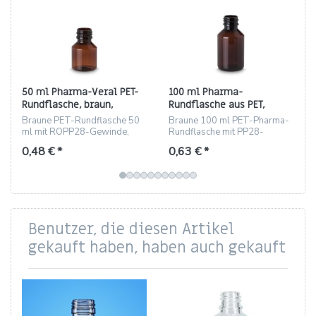
50 ml Pharma-Veral PET-
100 ml Pharma-
Rundflasche, braun,
Rundflasche aus PET,
ROPP28-Gewinde
braun, PP28-Gewinde
Braune PET-Rundflasche 50
Braune 100 ml PET-Pharma-
ml mit ROPP28-Gewinde,
Rundflasche mit PP28-
bruchsicher, ideal für Pharma
Gewinde – bruchsicher, leicht,
0,48 € *
0,63 € *
und Kosmetik
ideal für Kosmetik und
Homöopathie.
Benutzer, die diesen Artikel
gekauft haben, haben auch gekauft