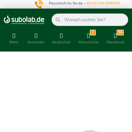
Persönlich für Sie da:
+49 (0)7240-9445836
1
56
Menü
Anmelden
Vergleichen
Wunschliste
Warenkorb