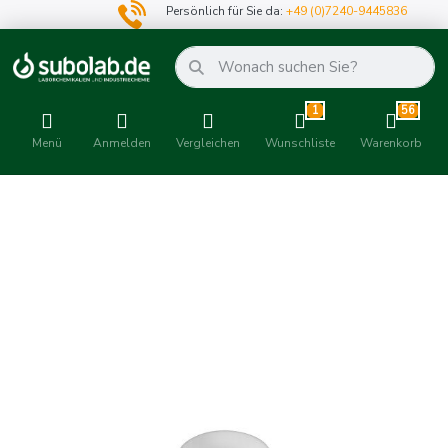
Persönlich für Sie da:
+49 (0)7240-9445836
1
56
Menü
Anmelden
Vergleichen
Wunschliste
Warenkorb