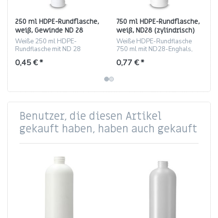
250 ml HDPE-Rundflasche,
750 ml HDPE-Rundflasche,
weiß, Gewinde ND 28
weiß, ND28 (zylindrisch)
(zylindrisch)
Weiße 250 ml HDPE-
Weiße HDPE-Rundflasche
Rundflasche mit ND 28
750 ml mit ND28-Enghals,
Gewinde, etikettierbar
robust und etikettierbar.
0,45 € *
0,77 € *
Benutzer, die diesen Artikel
gekauft haben, haben auch gekauft