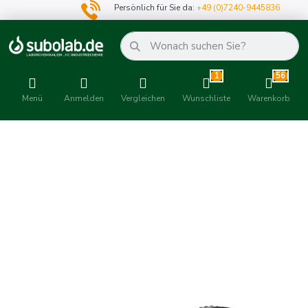
Persönlich für Sie da:
+49 (0)7240-9445836
1
56
Menü
Anmelden
Vergleichen
Wunschliste
Warenkorb