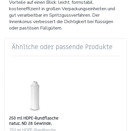
Vorteile auf einen Blick: leicht, formstabil,
kosteneffizient in großen Verpackungseinheiten und
gut verarbeitbar im Spritzgussverfahren. Der
Innenkonus verbessert die Dichtigkeit bei flüssigen
oder pastösen Füllgütern.
Ähnliche oder passende Produkte
250 ml HDPE-Rundflasche
natur, ND 28 Gewinde,
zylindrisch (20 g)
250 ml HDPE-Rundflasche