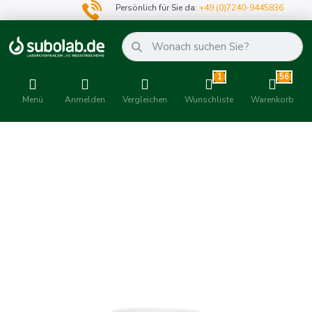
Persönlich für Sie da:
+49 (0)7240-9445836
1
56
Menü
Anmelden
Vergleichen
Wunschliste
Warenkorb