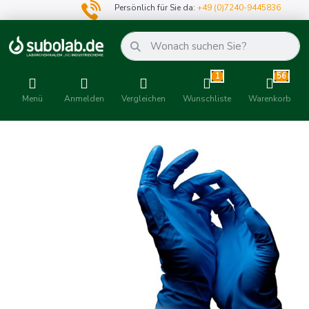
Persönlich für Sie da:
+49 (0)7240-9445836
1
56
Menü
Anmelden
Vergleichen
Wunschliste
Warenkorb