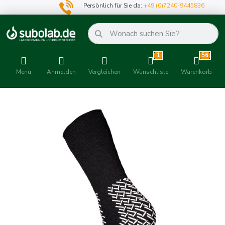
Persönlich für Sie da:
+49 (0)7240-9445836
1
56
Menü
Anmelden
Vergleichen
Wunschliste
Warenkorb