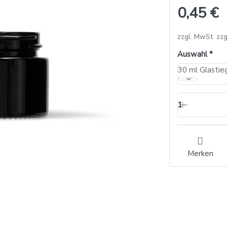
0,45 €
zzgl. MwSt. zzg
Auswahl
30 ml Glastie
1
Merken