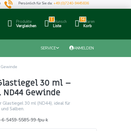
e
Persönlich für Sie da:
+49 (0)7240-9445836
1
56
Produkte
Wunsch
Waren
Vergleichen
Liste
Korb
SERVICE
ANMELDEN
4 Gewinde
Glastiegel 30 ml –
, ND44 Gewinde
 Glastiegel 30 ml (ND44), ideal für
und Salben.
-6-5459-5585-99-fpu-k