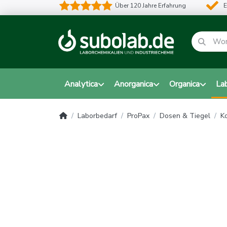
Über 120 Jahre Erfahrung
E
Analytica
Anorganica
Organica
La
Laborbedarf
ProPax
Dosen & Tiegel
K