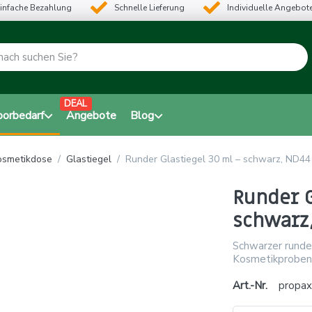
infache Bezahlung
Schnelle Lieferung
Individuelle Angebot
DEAL
borbedarf
Angebote
Blog
osmetikdose
Glastiegel
Runder Glastiegel 30 ml – schwarz, ND4
Runder 
schwarz
Schwarzer runder
Kosmetikproben 
Art.-Nr.
propax