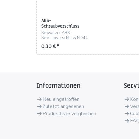
ABS-
Schraubverschluss
ND44, schwarz –
Schwarzer ABS-
passend für 30 ml
Schraubverschluss ND44
Dosen
für 30 ml Dosen, Höhe 13
0,30 € *
mm
Informationen
Serv
Neu eingetroffen
Kon
Zuletzt angesehen
Ver
Produktliste vergleichen
Coo
FA