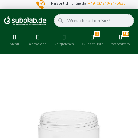
Persönlich für Sie da:
+49 (0)7240-9445836
1
56
Menü
Anmelden
Vergleichen
Wunschliste
Warenkorb