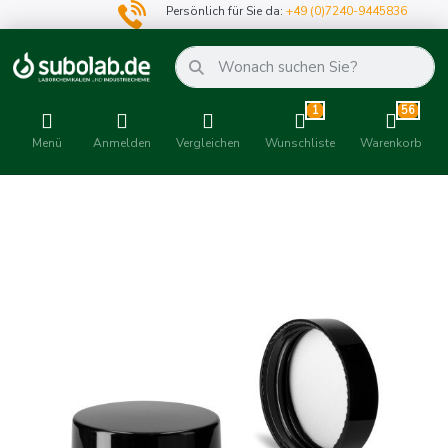
Persönlich für Sie da:
+49 (0)7240-9445836
1
56
Menü
Anmelden
Vergleichen
Wunschliste
Warenkorb