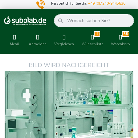
Persönlich für Sie da:
+49 (0)7240-9445836
1
56
Menü
Anmelden
Vergleichen
Wunschliste
Warenkorb