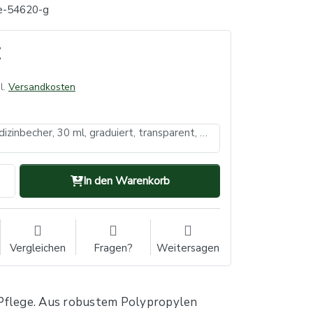
e-54620-g
l.
Versandkosten
PP Einmal Medizinbecher, 30 ml, graduiert, transparent, milchig, Med-Comfort Basic (VE: 1, Inhalt: 9000 Stück)
In den Warenkorb
Vergleichen
Fragen?
Weitersagen
d Pflege. Aus robustem Polypropylen