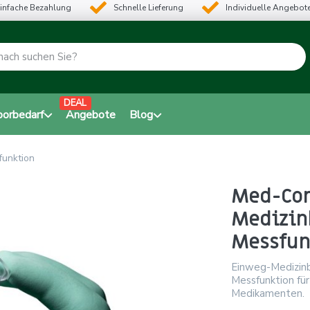
infache Bezahlung
Schnelle Lieferung
Individuelle Angebot
DEAL
borbedarf
Angebote
Blog
funktion
Med-Com
Medizin
Messfun
Einweg-Medizinb
Messfunktion für
Medikamenten.