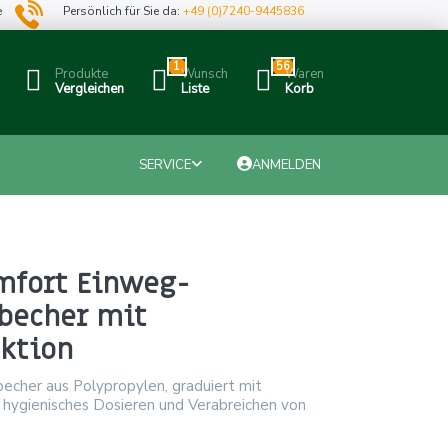
e
Persönlich für Sie da:
+49 (0)7240-9445836
1
56
Produkte
Wunsch
Waren
Vergleichen
Liste
Korb
SERVICE
ANMELDEN
fort Einweg-
becher mit
ktion
echer aus Polypropylen, graduiert mit
 hygienisches Dosieren und Verabreichen von