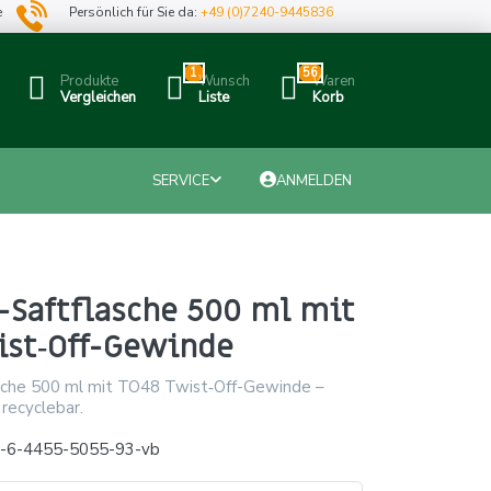
e
Persönlich für Sie da:
+49 (0)7240-9445836
1
56
Produkte
Wunsch
Waren
Vergleichen
Liste
Korb
SERVICE
ANMELDEN
-Saftflasche 500 ml mit
ist‑Off-Gewinde
asche 500 ml mit TO48 Twist‑Off-Gewinde –
recyclebar.
x-6-4455-5055-93-vb