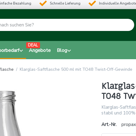
infache Bezahlung
Schnelle Lieferung
Individuelle Angebot
DEAL
borbedarf
Angebote
Blog
flasche
Klarglas-Saftflasche 500 ml mit TO48 Twist‑Off-Gewinde
Klarglas
TO48 Tw
Klarglas-Saftfl
stabil und 100% 
Art.-Nr.
propa