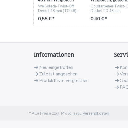
48 mm, Weißblech
Weißblech, goldene
weiß (TO 48)
Ausführung, Gewin
Weißblech-Twist-Off
Goldfarbener Twist-O
TO 48
Deckel 48 mm (TO 48) –
Deckel TO 48 aus
für Konserven,
Weißblech, passend f
0,55 € *
0,40 € *
Marmelade und
Einmachgläser.
Kosmetikgläser.
Informationen
Serv
Neu eingetroffen
Kon
Zuletzt angesehen
Ver
Produktliste vergleichen
Coo
FA
* Alle Preise zzgl. MwSt., zzgl.
Versandkosten