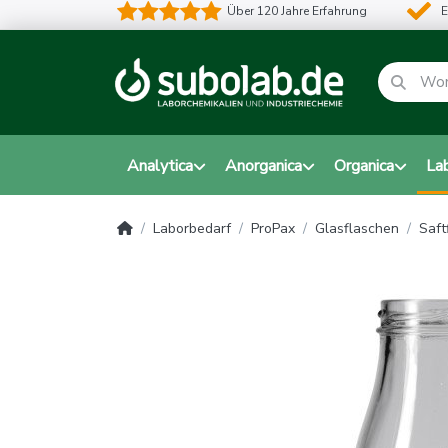
Über 120 Jahre Erfahrung
E
Analytica
Anorganica
Organica
La
Laborbedarf
ProPax
Glasflaschen
Saft