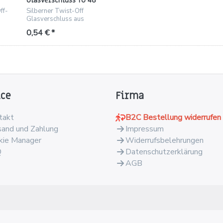
Glasverschluss TO 48
de
– Weißblech, silber
ff-
Silberner Twist-Off
(48 mm)
Glasverschluss aus
ür
Weißblech, Gewinde TO
0,54 € *
48, ideal für Konserven
und Einmachgläser.
ice
Firma
takt
B2C Bestellung widerrufen
sand und Zahlung
Impressum
kie Manager
Widerrufsbelehrungen
Q
Datenschutzerklärung
AGB