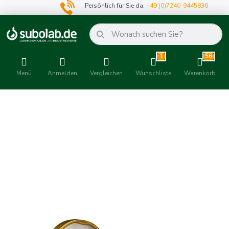
Persönlich für Sie da:
+49 (0)7240-9445836
1
56
Menü
Anmelden
Vergleichen
Wunschliste
Warenkorb