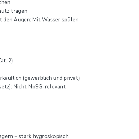
chen
hutz tragen
t den Augen: Mit Wasser spülen
at. 2)
käuflich (gewerblich und privat)
etz): Nicht NpSG-relevant
agern – stark hygroskopisch.