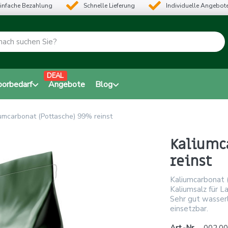
infache Bezahlung
Schnelle Lieferung
Individuelle Angebot
DEAL
borbedarf
Angebote
Blog
umcarbonat (Pottasche) 99% reinst
Kaliumc
reinst
Kaliumcarbonat (
Kaliumsalz für 
Sehr gut wasserlö
einsetzbar.