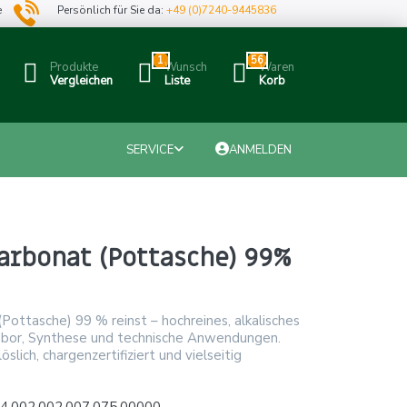
e
Persönlich für Sie da:
+49 (0)7240-9445836
1
56
Produkte
Wunsch
Waren
Vergleichen
Liste
Korb
SERVICE
ANMELDEN
arbonat (Pottasche) 99%
Pottasche) 99 % reinst – hochreines, alkalisches
Labor, Synthese und technische Anwendungen.
slich, chargenzertifiziert und vielseitig