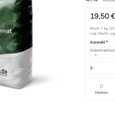
Art.-Nr.
002.00
19,50 €
Inhalt: 1 kg (19
zzgl. MwSt. zzg
Auswahl
Kaliumcarbona
1
Merken