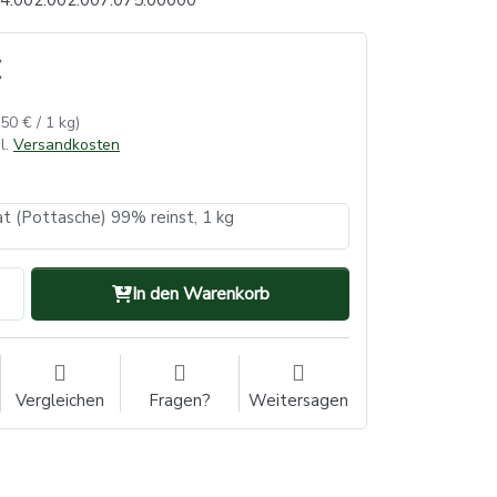
4.002.002.007.075.00000
,50 € / 1 kg)
l.
Versandkosten
t (Pottasche) 99% reinst, 1 kg
In den Warenkorb
Vergleichen
Fragen?
Weitersagen