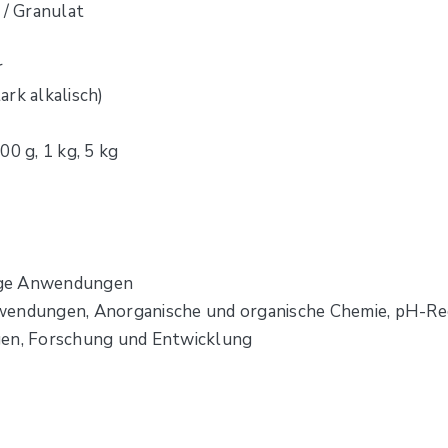
 / Granulat
r
rk alkalisch)
00 g, 1 kg, 5 kg
ssige Anwendungen
wendungen, Anorganische und organische Chemie, pH-Reg
gen, Forschung und Entwicklung