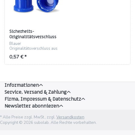
Sicherheits-
Originalitätsverschluss
aus PP, blau, Gewinde GL32
Blauer
W
Originalitätsverschluss aus
PP für GL32 W-Gewinde,
0,57 € *
manipulationssicher, Höhe
22,5 mm
Informationen
Service, Versand & Zahlung
Firma, Impressum & Datenschutz
Newsletter abonnieren
* Alle Preise zzgl. MwSt., zzgl.
Versandkosten
Copyright © 2026 subolab. Alle Rechte vorbehalten.