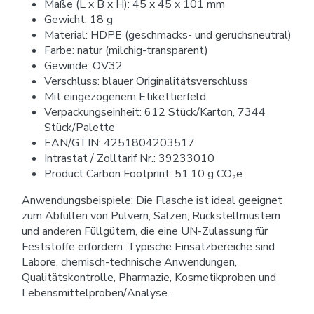
Maße (L x B x H): 45 x 45 x 101 mm
Gewicht: 18 g
Material: HDPE (geschmacks- und geruchsneutral)
Farbe: natur (milchig-transparent)
Gewinde: OV32
Verschluss: blauer Originalitätsverschluss
Mit eingezogenem Etikettierfeld
Verpackungseinheit: 612 Stück/Karton, 7344
Stück/Palette
EAN/GTIN: 4251804203517
Intrastat / Zolltarif Nr.: 39233010
Product Carbon Footprint: 51.10 g CO₂e
Anwendungsbeispiele: Die Flasche ist ideal geeignet
zum Abfüllen von Pulvern, Salzen, Rückstellmustern
und anderen Füllgütern, die eine UN-Zulassung für
Feststoffe erfordern. Typische Einsatzbereiche sind
Labore, chemisch-technische Anwendungen,
Qualitätskontrolle, Pharmazie, Kosmetikproben und
Lebensmittelproben/Analyse.