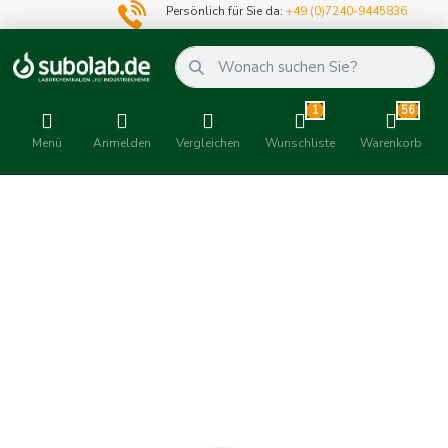
Persönlich für Sie da:
+49 (0)7240-9445836
1
56
Menü
Anmelden
Vergleichen
Wunschliste
Warenkorb