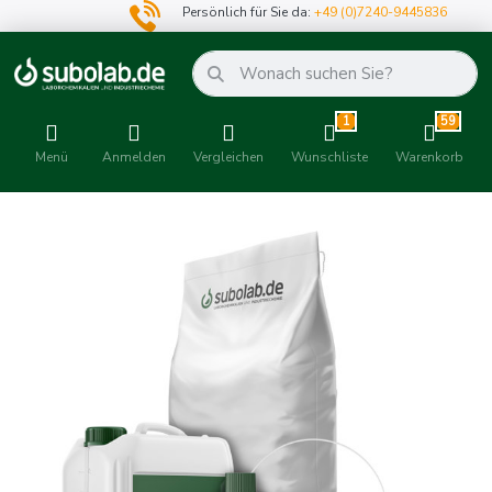
Persönlich für Sie da:
+49 (0)7240-9445836
1
59
Menü
Anmelden
Vergleichen
Wunschliste
Warenkorb