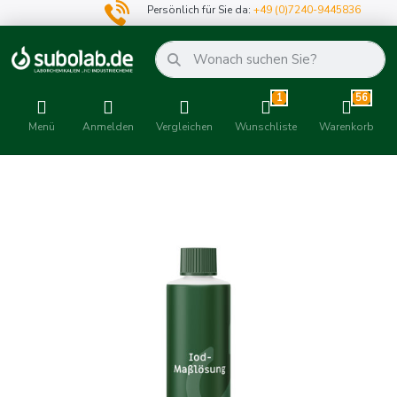
Persönlich für Sie da:
+49 (0)7240-9445836
1
56
Menü
Anmelden
Vergleichen
Wunschliste
Warenkorb