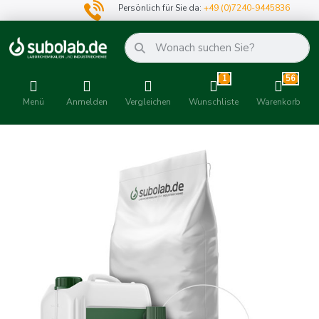
Persönlich für Sie da:
+49 (0)7240-9445836
1
56
Menü
Anmelden
Vergleichen
Wunschliste
Warenkorb